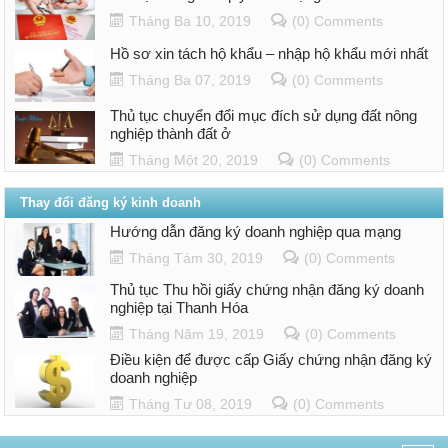
Tháng Ba 10, 2019
(0) Comments
Hồ sơ xin tách hộ khẩu – nhập hộ khẩu mới nhất
Tháng Ba 07, 2019
(0) Comments
Thủ tục chuyển đổi mục đích sử dụng đất nông
nghiệp thành đất ở
Tháng Một 20, 2019
(0) Comments
Thay đổi đăng ký kinh doanh
Hướng dẫn đăng ký doanh nghiệp qua mạng
Tháng Tám 30, 2019
(0) Comments
Thủ tục Thu hồi giấy chứng nhận đăng ký doanh
nghiệp tại Thanh Hóa
Tháng Năm 19, 2019
(0) Comments
Điều kiện để được cấp Giấy chứng nhận đăng ký
doanh nghiệp
Tháng Tư 08, 2019
(0) Comments