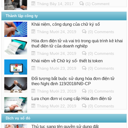
Tháng Bảy 14, 2017
(1) Comment
Thành lập công ty
Khái niệm, công dụng của chữ ký số
Tháng Mười 24, 2019
(0) Comments
Hóa đơn điện tử và vai trò trong quá trình kê khai
thuế điện tử của doanh nghiệp
Tháng Mười 24, 2019
(0) Comments
Khái niệm về Chữ ký số- thiết bị token
Tháng Mười 23, 2019
(0) Comments
Đối tượng bắt buộc sử dụng hóa đơn điện tử
theo Nghị định 119/2018/NĐ-CP
Tháng Mười 23, 2019
(0) Comments
Lựa chọn đơn vị cung cấp Hóa đơn điện tử
Tháng Mười 22, 2019
(0) Comments
Dịch vụ sổ đỏ
Thủ tục sang tên quyền sử dụng đất