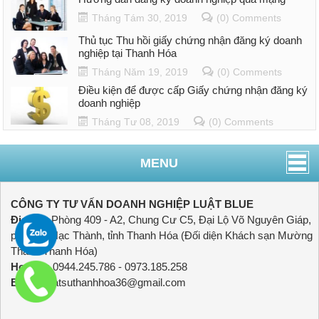
Tháng Tám 30, 2019
(0) Comments
Thủ tục Thu hồi giấy chứng nhận đăng ký doanh
nghiệp tại Thanh Hóa
Tháng Năm 19, 2019
(0) Comments
Điều kiện để được cấp Giấy chứng nhận đăng ký
doanh nghiệp
Tháng Tư 08, 2019
(0) Comments
MENU
CÔNG TY TƯ VẤN DOANH NGHIỆP LUẬT BLUE
Địa chỉ:
Phòng 409 - A2, Chung Cư C5, Đại Lộ Võ Nguyên Giáp,
phường Hạc Thành, tỉnh Thanh Hóa (Đối diện Khách sạn Mường
Thanh Thanh Hóa)
Hotline:
0944.245.786 - 0973.185.258
Email:
luatsuthanhhoa36@gmail.com