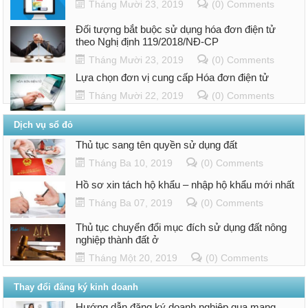
Tháng Mười 23, 2019
(0) Comments
Đối tượng bắt buộc sử dụng hóa đơn điện tử
theo Nghị định 119/2018/NĐ-CP
Tháng Mười 23, 2019
(0) Comments
Lựa chọn đơn vị cung cấp Hóa đơn điện tử
Tháng Mười 22, 2019
(0) Comments
Dịch vụ sổ đỏ
Thủ tục sang tên quyền sử dụng đất
Tháng Ba 10, 2019
(0) Comments
Hồ sơ xin tách hộ khẩu – nhập hộ khẩu mới nhất
Tháng Ba 07, 2019
(0) Comments
Thủ tục chuyển đổi mục đích sử dụng đất nông
nghiệp thành đất ở
Tháng Một 20, 2019
(0) Comments
Thay đổi đăng ký kinh doanh
Hướng dẫn đăng ký doanh nghiệp qua mạng