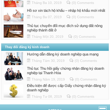
Tháng Ba 10, 2019
(0) Comments
Hồ sơ xin tách hộ khẩu – nhập hộ khẩu mới nhất
Tháng Ba 07, 2019
(0) Comments
Thủ tục chuyển đổi mục đích sử dụng đất nông
nghiệp thành đất ở
Tháng Một 20, 2019
(0) Comments
Thay đổi đăng ký kinh doanh
Hướng dẫn đăng ký doanh nghiệp qua mạng
Tháng Tám 30, 2019
(0) Comments
Thủ tục Thu hồi giấy chứng nhận đăng ký doanh
nghiệp tại Thanh Hóa
Tháng Năm 19, 2019
(0) Comments
Điều kiện để được cấp Giấy chứng nhận đăng ký
doanh nghiệp
Tháng Tư 08, 2019
(0) Comments