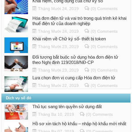
Khái niệm, công dụng của chữ ký số
Tháng Mười 24, 2019
(0) Comments
Hóa đơn điện tử và vai trò trong quá trình kê khai
thuế điện tử của doanh nghiệp
Tháng Mười 24, 2019
(0) Comments
Khái niệm về Chữ ký số- thiết bị token
Tháng Mười 23, 2019
(0) Comments
Đối tượng bắt buộc sử dụng hóa đơn điện tử
theo Nghị định 119/2018/NĐ-CP
Tháng Mười 23, 2019
(0) Comments
Lựa chọn đơn vị cung cấp Hóa đơn điện tử
Tháng Mười 22, 2019
(0) Comments
Dịch vụ sổ đỏ
Thủ tục sang tên quyền sử dụng đất
Tháng Ba 10, 2019
(0) Comments
Hồ sơ xin tách hộ khẩu – nhập hộ khẩu mới nhất
Tháng Ba 07, 2019
(0) Comments