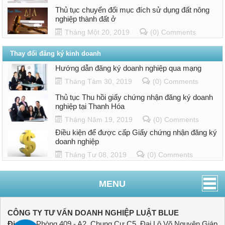
Thủ tục chuyển đổi mục đích sử dụng đất nông
nghiệp thành đất ở
Tháng Một 20, 2019
(0) Comments
Thay đổi đăng ký kinh doanh
Hướng dẫn đăng ký doanh nghiệp qua mạng
Tháng Tám 30, 2019
(0) Comments
Thủ tục Thu hồi giấy chứng nhận đăng ký doanh
nghiệp tại Thanh Hóa
Tháng Năm 19, 2019
(0) Comments
Điều kiện để được cấp Giấy chứng nhận đăng ký
doanh nghiệp
Tháng Tư 08, 2019
(0) Comments
MENU
CÔNG TY TƯ VẤN DOANH NGHIỆP LUẬT BLUE
Địa chỉ:
Phòng 409 - A2, Chung Cư C5, Đại Lộ Võ Nguyên Giáp,