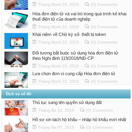
Tháng Mười 24, 2019
(0) Comments
Hóa đơn điện tử và vai trò trong quá trình kê khai
thuế điện tử của doanh nghiệp
Tháng Mười 24, 2019
(0) Comments
Khái niệm về Chữ ký số- thiết bị token
Tháng Mười 23, 2019
(0) Comments
Đối tượng bắt buộc sử dụng hóa đơn điện tử
theo Nghị định 119/2018/NĐ-CP
Tháng Mười 23, 2019
(0) Comments
Lựa chọn đơn vị cung cấp Hóa đơn điện tử
Tháng Mười 22, 2019
(0) Comments
Dịch vụ sổ đỏ
Thủ tục sang tên quyền sử dụng đất
Tháng Ba 10, 2019
(0) Comments
Hồ sơ xin tách hộ khẩu – nhập hộ khẩu mới nhất
Tháng Ba 07, 2019
(0) Comments