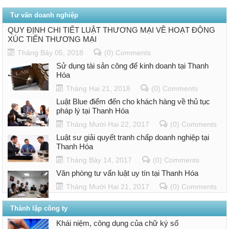
Tư vấn doanh nghiệp
QUY ĐỊNH CHI TIẾT LUẬT THƯƠNG MẠI VỀ HOẠT ĐỘNG
XÚC TIẾN THƯƠNG MẠI
Tháng Bảy 05, 2018
(0) Comments
Sử dụng tài sản công để kinh doanh tại Thanh
Hóa
Tháng Hai 21, 2018
(0) Comments
Luật Blue điểm đến cho khách hàng về thủ tục
pháp lý tại Thanh Hóa
Tháng Mười Hai 22, 2017
(0) Comments
Luật sư giải quyết tranh chấp doanh nghiệp tại
Thanh Hóa
Tháng Bảy 14, 2017
(0) Comments
Văn phòng tư vấn luật uy tín tại Thanh Hóa
Tháng Mười Hai 21, 2017
(0) Comments
Thành lập công ty
Khái niệm, công dụng của chữ ký số