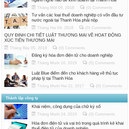
Tháng Một 09, 2018
(0) Comments
Tư vấn các loại thuế doanh nghiệp có vốn đầu tư
nước ngoài tại Thanh Hóa phải nộp
Tháng Hai 04, 2018
(0) Comments
QUY ĐỊNH CHI TIẾT LUẬT THƯƠNG MẠI VỀ HOẠT ĐỘNG
XÚC TIẾN THƯƠNG MẠI
Tháng Bảy 05, 2018
(0) Comments
Đăng ký hóa đơn điện tử cho doanh nghiệp
Tháng Mười 10, 2019
(0) Comments
Luật Blue điểm đến cho khách hàng về thủ tục
pháp lý tại Thanh Hóa
Tháng Mười Hai 22, 2017
(0) Comments
Thành lập công ty
Khái niệm, công dụng của chữ ký số
Tháng Mười 24, 2019
(0) Comments
Hóa đơn điện tử và vai trò trong quá trình kê khai
thuế điện tử của doanh nghiệp