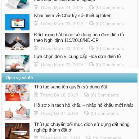
Tháng Mười 24, 2019
(0) Comments
Khái niệm về Chữ ký số- thiết bị token
Tháng Mười 23, 2019
(0) Comments
Đối tượng bắt buộc sử dụng hóa đơn điện tử
theo Nghị định 119/2018/NĐ-CP
Tháng Mười 23, 2019
(0) Comments
Lựa chọn đơn vị cung cấp Hóa đơn điện tử
Tháng Mười 22, 2019
(0) Comments
Dịch vụ sổ đỏ
Thủ tục sang tên quyền sử dụng đất
Tháng Ba 10, 2019
(0) Comments
Hồ sơ xin tách hộ khẩu – nhập hộ khẩu mới nhất
Tháng Ba 07, 2019
(0) Comments
Thủ tục chuyển đổi mục đích sử dụng đất nông
nghiệp thành đất ở
Tháng Một 20, 2019
(0) Comments