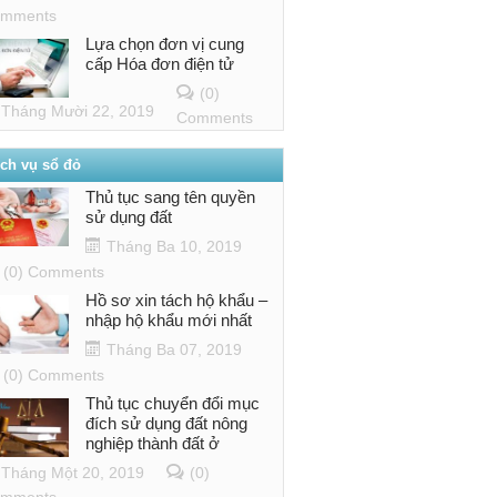
mments
Lựa chọn đơn vị cung
cấp Hóa đơn điện tử
(0)
Tháng Mười 22, 2019
Comments
ịch vụ sổ đỏ
Thủ tục sang tên quyền
sử dụng đất
Tháng Ba 10, 2019
(0) Comments
Hồ sơ xin tách hộ khẩu –
nhập hộ khẩu mới nhất
Tháng Ba 07, 2019
(0) Comments
Thủ tục chuyển đổi mục
đích sử dụng đất nông
nghiệp thành đất ở
Tháng Một 20, 2019
(0)
mments