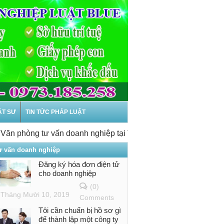
ẬT SƯ
TIN TỨC PHÁP LUẬT
phòng tư vấn doanh nghiệp tại Thanh Hóa
-
Dịch vụ Thành lậ
ư vấn doanh nghiệp
Đăng ký hóa đơn điện tử
cho doanh nghiệp
(0)
Tháng Mười 10, 2019
Comments
Tôi cần chuẩn bị hồ sơ gì
để thành lập một công ty