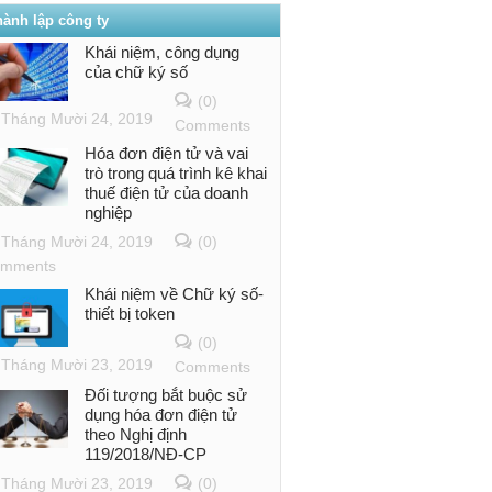
hành lập công ty
Khái niệm, công dụng
của chữ ký số
(0)
Tháng Mười 24, 2019
Comments
Hóa đơn điện tử và vai
trò trong quá trình kê khai
thuế điện tử của doanh
nghiệp
Tháng Mười 24, 2019
(0)
mments
Khái niệm về Chữ ký số-
thiết bị token
(0)
Tháng Mười 23, 2019
Comments
Đối tượng bắt buộc sử
dụng hóa đơn điện tử
theo Nghị định
119/2018/NĐ-CP
Tháng Mười 23, 2019
(0)