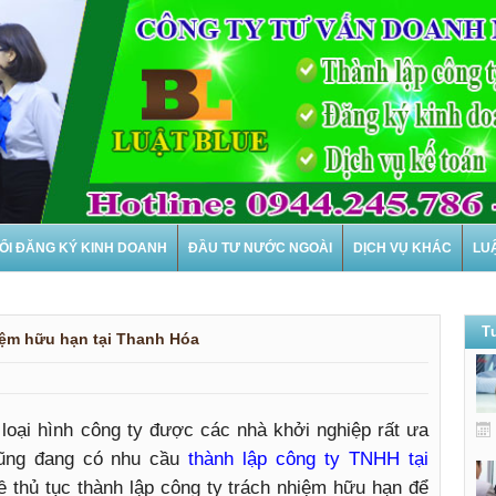
ỔI ĐĂNG KÝ KINH DOANH
ĐẦU TƯ NƯỚC NGOÀI
DỊCH VỤ KHÁC
LU
Văn 
T
iệm hữu hạn tại Thanh Hóa
loại hình công ty được các nhà khởi nghiệp rất ưa
cũng đang có nhu cầu
thành lập công ty TNHH tại
̀ thủ tục thành lập công ty trách nhiệm hữu hạn để