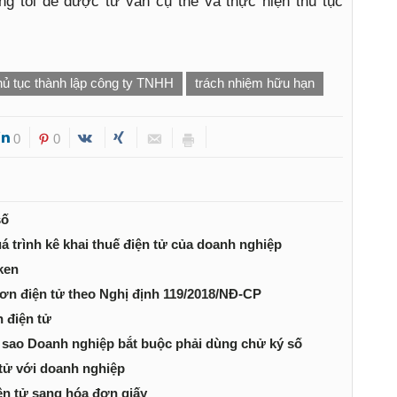
g tôi để được tư vấn cụ thể và thực hiện thủ tục
hủ tục thành lập công ty TNHH
trách nhiệm hữu hạn
0
0
số
uá trình kê khai thuế điện tử của doanh nghiệp
ken
ơn điện tử theo Nghị định 119/2018/NĐ-CP
 điện tử
Vì sao Doanh nghiệp bắt buộc phải dùng chử ký số
tử với doanh nghiệp
ện tử sang hóa đơn giấy