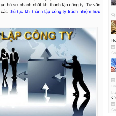
hủ tục hồ sơ nhanh nhất khi thành lập công ty. Tư vấn
 các
thủ tục khi thành lập công ty trách nhiệm hữu
Hó
Co
Co
Lu
ch
Co