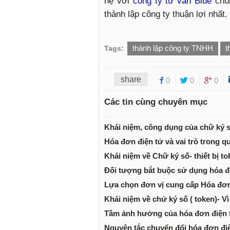
hệ với
công ty tư vấn Blue
chún
thành lập công ty thuận lợi nhất.
thành lập công ty TNHH
t
Tags:
share
0
0
0
Các tin cùng chuyên mục
Khái niệm, công dụng của chữ ký 
Hóa đơn điện tử và vai trò trong q
Khái niệm về Chữ ký số- thiết bị to
Đối tượng bắt buộc sử dụng hóa đ
Lựa chọn đơn vị cung cấp Hóa đơn
Khái niệm về chử ký số ( token)- 
Tầm ảnh hưởng của hóa đơn điện 
Nguyên tắc chuyển đổi hóa đơn đi