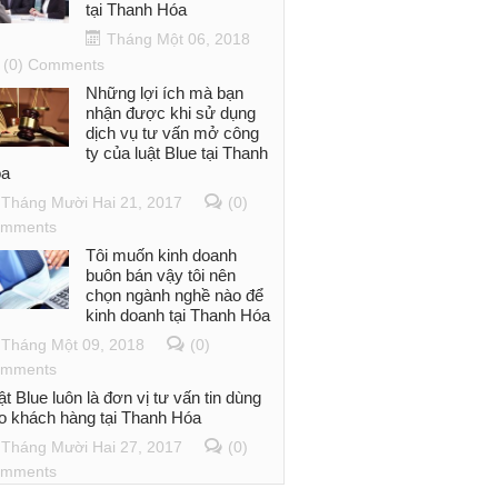
tại Thanh Hóa
Tháng Một 06, 2018
(0) Comments
Những lợi ích mà bạn
nhận được khi sử dụng
dịch vụ tư vấn mở công
ty của luật Blue tại Thanh
a
Tháng Mười Hai 21, 2017
(0)
mments
Tôi muốn kinh doanh
buôn bán vậy tôi nên
chọn ngành nghề nào để
kinh doanh tại Thanh Hóa
Tháng Một 09, 2018
(0)
mments
ật Blue luôn là đơn vị tư vấn tin dùng
o khách hàng tại Thanh Hóa
Tháng Mười Hai 27, 2017
(0)
mments