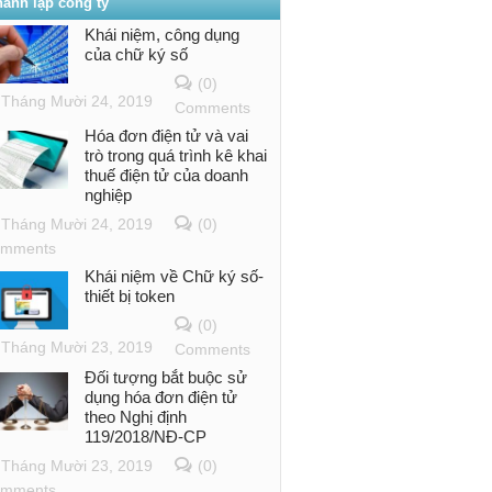
hành lập công ty
Khái niệm, công dụng
của chữ ký số
(0)
Tháng Mười 24, 2019
Comments
Hóa đơn điện tử và vai
trò trong quá trình kê khai
thuế điện tử của doanh
nghiệp
Tháng Mười 24, 2019
(0)
mments
Khái niệm về Chữ ký số-
thiết bị token
(0)
Tháng Mười 23, 2019
Comments
Đối tượng bắt buộc sử
dụng hóa đơn điện tử
theo Nghị định
119/2018/NĐ-CP
Tháng Mười 23, 2019
(0)
mments