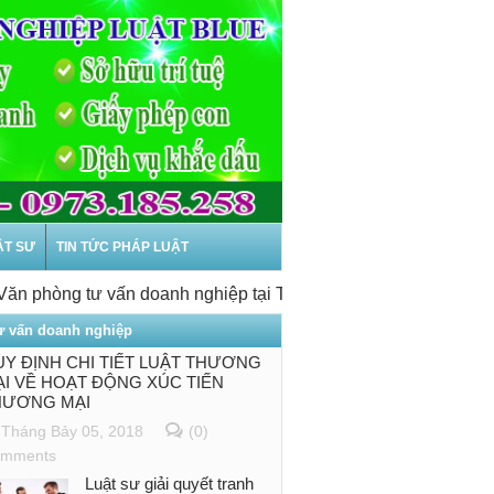
ẬT SƯ
TIN TỨC PHÁP LUẬT
hòng tư vấn doanh nghiệp tại Thanh Hóa
-
Dịch vụ Thành lập 
ư vấn doanh nghiệp
Y ĐỊNH CHI TIẾT LUẬT THƯƠNG
I VỀ HOẠT ĐỘNG XÚC TIẾN
HƯƠNG MẠI
Tháng Bảy 05, 2018
(0)
mments
Luật sư giải quyết tranh