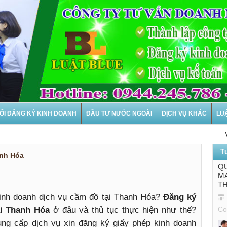
ỔI ĐĂNG KÝ KINH DOANH
ĐẦU TƯ NƯỚC NGOÀI
DỊCH VỤ KHÁC
LU
Văn p
T
anh Hóa
QU
MẠ
T
inh doanh dịch vụ cầm đồ tại Thanh Hóa?
Đăng ký
ại Thanh Hóa
ở đâu và thủ tục thực hiện như thế?
Co
ng cấp dịch vụ xin đăng ký giấy phép kinh doanh