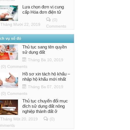
Lựa chọn đơn vị cung
cấp Hóa đơn điện tử
(0)
Tháng Mười 22, 2019
Comments
ịch vụ sổ đỏ
Thủ tục sang tên quyền
sử dụng đất
Tháng Ba 10, 2019
(0) Comments
Hồ sơ xin tách hộ khẩu –
nhập hộ khẩu mới nhất
Tháng Ba 07, 2019
(0) Comments
Thủ tục chuyển đổi mục
đích sử dụng đất nông
nghiệp thành đất ở
Tháng Một 20, 2019
(0)
mments