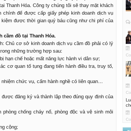
ại Thanh Hóa. Công ty chúng tôi sẽ thay mặt khách
h chính để được cấp giấy phép kinh doanh dịch vụ
 kiệm được thời gian quý báu cũng như chi phí của
nh cầm đồ tại Thanh Hóa.
nh: Chủ cơ sở kinh doanh dịch vụ cầm đồ phải có lý
 trong những trường hợp sau:
Co
bị hạn chế hoặc mất năng lực hành vi dân sự;
c cơ quan tố tụng đang tiến hành điều tra, truy tố,
m nhiệm chức vụ, cấm hành nghề có liên quan…
Co
 được đăng ký và thành lập theo đúng quy định của
Lu
ch
n phòng chống cháy nổ, phòng độc và vệ sinh môi
Co
ông cộng;