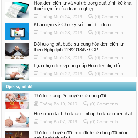
Hóa đơn điện tử và vai trò trong quá trình kê khai
thuế điện tử của doanh nghiệp
Tháng Mười 24, 2019
(0) Comments
Khái niệm về Chữ ký số- thiết bị token
Tháng Mười 23, 2019
(0) Comments
Đối tượng bắt buộc sử dụng hóa đơn điện tử
theo Nghị định 119/2018/NĐ-CP
Tháng Mười 23, 2019
(0) Comments
Lựa chọn đơn vị cung cấp Hóa đơn điện tử
Tháng Mười 22, 2019
(0) Comments
Dịch vụ sổ đỏ
Thủ tục sang tên quyền sử dụng đất
Tháng Ba 10, 2019
(0) Comments
Hồ sơ xin tách hộ khẩu – nhập hộ khẩu mới nhất
Tháng Ba 07, 2019
(0) Comments
Thủ tục chuyển đổi mục đích sử dụng đất nông