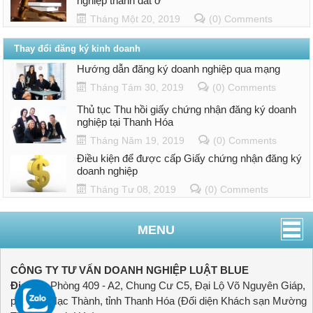
nghiệp thành đất ở
Tháng Một 20, 2019
(0) Comments
Thay đổi đăng ký kinh doanh
Hướng dẫn đăng ký doanh nghiệp qua mạng
Tháng Tám 30, 2019
(0) Comments
Thủ tục Thu hồi giấy chứng nhận đăng ký doanh
nghiệp tại Thanh Hóa
Tháng Năm 19, 2019
(0) Comments
Điều kiện để được cấp Giấy chứng nhận đăng ký
doanh nghiệp
Tháng Tư 08, 2019
(0) Comments
MENU
CÔNG TY TƯ VẤN DOANH NGHIỆP LUẬT BLUE
Địa chỉ:
Phòng 409 - A2, Chung Cư C5, Đại Lộ Võ Nguyên Giáp,
phường Hạc Thành, tỉnh Thanh Hóa (Đối diện Khách sạn Mường