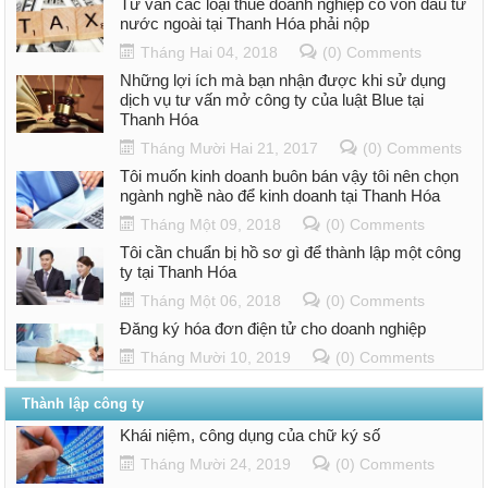
Tư vấn các loại thuế doanh nghiệp có vốn đầu tư
nước ngoài tại Thanh Hóa phải nộp
Tháng Hai 04, 2018
(0) Comments
Những lợi ích mà bạn nhận được khi sử dụng
dịch vụ tư vấn mở công ty của luật Blue tại
Thanh Hóa
Tháng Mười Hai 21, 2017
(0) Comments
Tôi muốn kinh doanh buôn bán vậy tôi nên chọn
ngành nghề nào để kinh doanh tại Thanh Hóa
Tháng Một 09, 2018
(0) Comments
Tôi cần chuẩn bị hồ sơ gì để thành lập một công
ty tại Thanh Hóa
Tháng Một 06, 2018
(0) Comments
Đăng ký hóa đơn điện tử cho doanh nghiệp
Tháng Mười 10, 2019
(0) Comments
Thành lập công ty
Khái niệm, công dụng của chữ ký số
Tháng Mười 24, 2019
(0) Comments