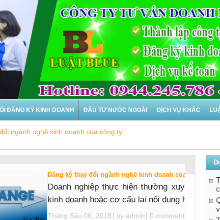
ỔI ĐĂNG KÝ KINH DOANH
ĐẦU TƯ NƯỚC NGOÀI
DỊCH VỤ KHÁC
LU
 đổi ngành nghề kinh doanh của công ty
D
Đăng ký thay đổi ngành nghề kinh doanh của công ty tạ
T
Doanh nghiệp thực hiện thường xuyên do nh
c
kinh doanh hoặc cơ cấu lại nội dung hoạt động 
Q
v
Tháng Sáu 06, 2018
| by
admin
|
0 comments