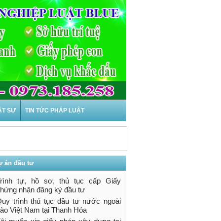
ẬT SƯ
TIN TỨC PHÁP LUẬT
ự án đầu tư
i Thanh Hóa
rình tự, hồ sơ, thủ tục cấp Giấy
u cầu mở rộng
hứng nhận đăng ký đầu tư
của ...
uy trình thủ tục đầu tư nước ngoài
ào Việt Nam tại Thanh Hóa