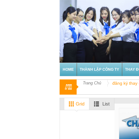
HOME
THÀNH LẬP CÔNG TY
THAY Đ
Trang Chủ
đăng ký thay
Grid
List