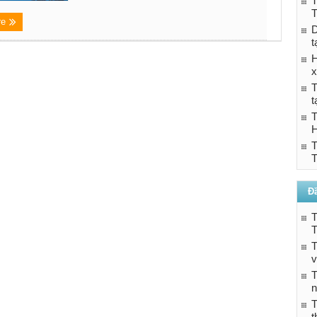
T
T
re
D
t
H
x
T
t
T
T
T
Đ
T
T
T
v
T
n
t