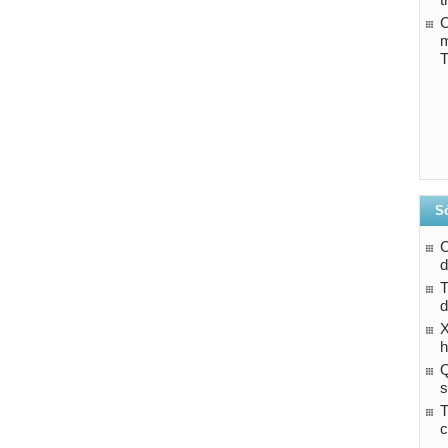
C
T
Sở
d
T
d
h
Q
s
T
c