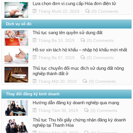
Lựa chọn đơn vị cung cấp Hóa đơn điện tử
Tháng Mười 22, 2019
(0) Comments
Dịch vụ sổ đỏ
Thủ tục sang tên quyền sử dụng đất
Tháng Ba 10, 2019
(0) Comments
Hồ sơ xin tách hộ khẩu – nhập hộ khẩu mới nhất
Tháng Ba 07, 2019
(0) Comments
Thủ tục chuyển đổi mục đích sử dụng đất nông
nghiệp thành đất ở
Tháng Một 20, 2019
(0) Comments
Thay đổi đăng ký kinh doanh
Hướng dẫn đăng ký doanh nghiệp qua mạng
Tháng Tám 30, 2019
(0) Comments
Thủ tục Thu hồi giấy chứng nhận đăng ký doanh
nghiệp tại Thanh Hóa