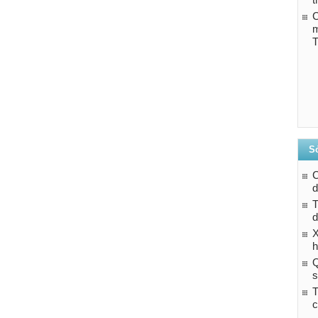
C
T
Sở
d
T
d
h
Q
s
T
c