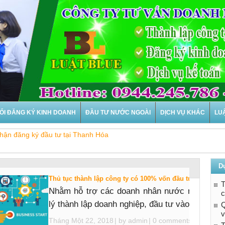
ỔI ĐĂNG KÝ KINH DOANH
ĐẦU TƯ NƯỚC NGOÀI
DỊCH VỤ KHÁC
LU
hận đăng ký đầu tư tại Thanh Hóa
D
Thủ tục thành lập công ty có 100% vốn đầu tư nước ngo
T
Nhằm hỗ trợ các doanh nhân nước ngoài tron
c
lý thành lập doanh nghiệp, đầu tư vào thị trường
Q
v
Tháng Một 22, 2018
| by
admin
|
0 comments