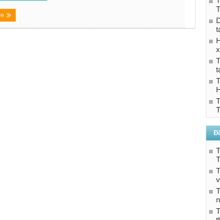
T
T
re
D
t
H
x
T
t
T
T
T
Đ
T
T
T
v
T
n
t