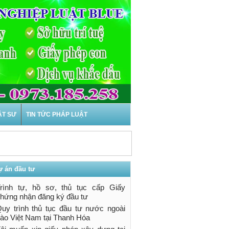
ẬT SƯ
TIN TỨC PHÁP LUẬT
ự án đầu tư
ài tại Thanh Hóa
rình tự, hồ sơ, thủ tục cấp Giấy
g thủ tục pháp
hứng nhận đăng ký đầu tư
 ...
uy trình thủ tục đầu tư nước ngoài
ào Việt Nam tại Thanh Hóa