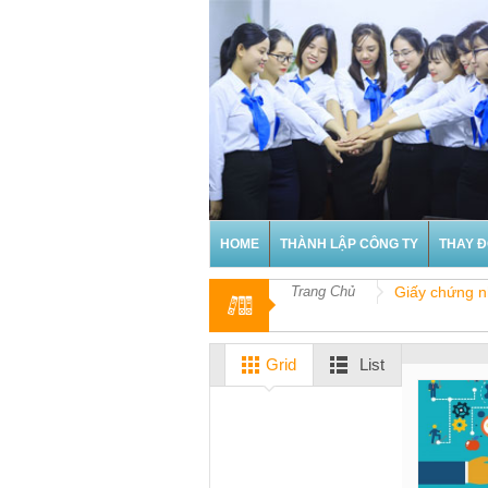
HOME
THÀNH LẬP CÔNG TY
THAY Đ
Trang Chủ
Giấy chứng n
Grid
List