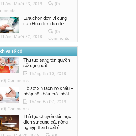
Tháng Mười 23, 2019
(0)
mments
Lựa chọn đơn vị cung
cấp Hóa đơn điện tử
(0)
Tháng Mười 22, 2019
Comments
ịch vụ sổ đỏ
Thủ tục sang tên quyền
sử dụng đất
Tháng Ba 10, 2019
(0) Comments
Hồ sơ xin tách hộ khẩu –
nhập hộ khẩu mới nhất
Tháng Ba 07, 2019
(0) Comments
Thủ tục chuyển đổi mục
đích sử dụng đất nông
nghiệp thành đất ở
Tháng Một 20, 2019
(0)