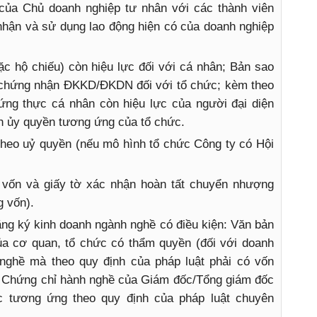
của Chủ doanh nghiệp tư nhân với các thành viên
 nhận và sử dụng lao động hiện có của doanh nghiệp
 hộ chiếu) còn hiệu lực đối với cá nhân; Bản sao
y chứng nhận ĐKKD/ĐKDN đối với tổ chức; kèm theo
ứng thực cá nhân còn hiệu lực của người đại diện
nh ủy quyền tương ứng của tổ chức.
theo uỷ quyền (nếu mô hình tổ chức Công ty có Hội
vốn và giấy tờ xác nhận hoàn tất chuyển nhượng
g vốn).
ăng ký kinh doanh ngành nghề có điều kiện: Văn bản
ủa cơ quan, tổ chức có thẩm quyền (đối với doanh
 nghề mà theo quy định của pháp luật phải có vốn
ệ Chứng chỉ hành nghề của Giám đốc/Tổng giám đốc
c tương ứng theo quy định của pháp luật chuyên