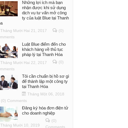
Những lợi ích mà bạn
nhận được khi sử dụng
dịch vụ tư vấn mở công
ty của luật Blue tại Thanh
a
Tháng Mười Hai 21, 2017
(0)
mments
Luật Blue điểm đến cho
khách hàng về thủ tục
pháp lý tại Thanh Hóa
(0)
Tháng Mười Hai 22, 2017
mments
Tôi cần chuẩn bị hồ sơ gì
để thành lập một công ty
tại Thanh Hóa
Tháng Một 06, 2018
(0) Comments
Đăng ký hóa đơn điện tử
cho doanh nghiệp
(0)
Tháng Mười 10, 2019
Comments