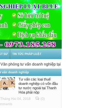
ẬT SƯ
TIN TỨC PHÁP LUẬT
hòng tư vấn doanh nghiệp tại Thanh Hóa
-
Dịch vụ Thành lập 
ư vấn doanh nghiệp
Tư vấn các loại thuế
doanh nghiệp có vốn đầu
tư nước ngoài tại Thanh
Hóa phải nộp
Tháng Hai 04, 2018
(0)
mments