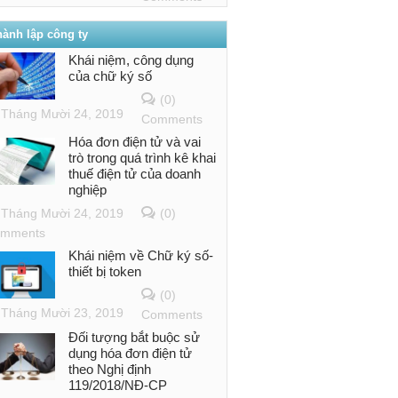
hành lập công ty
Khái niệm, công dụng
của chữ ký số
(0)
Tháng Mười 24, 2019
Comments
Hóa đơn điện tử và vai
trò trong quá trình kê khai
thuế điện tử của doanh
nghiệp
Tháng Mười 24, 2019
(0)
mments
Khái niệm về Chữ ký số-
thiết bị token
(0)
Tháng Mười 23, 2019
Comments
Đối tượng bắt buộc sử
dụng hóa đơn điện tử
theo Nghị định
119/2018/NĐ-CP