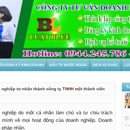
ỔI ĐĂNG KÝ KINH DOANH
ĐẦU TƯ NƯỚC NGOÀI
DỊCH VỤ KHÁC
LU
Văn p
T
h nghiệp tư nhân thành công ty TNHH một thành viên
 nghiệp do một cá nhân làm chủ và tự chịu trách
a mình về mọi hoạt động của doanh nghiệp. Doanh
Co
h pháp nhân.