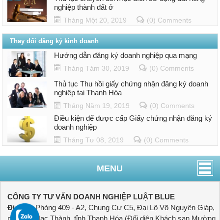
nghiệp thành đất ở
Tháng Một 20, 2019
(0) Comments
Thay đổi đăng ký kinh doanh
Hướng dẫn đăng ký doanh nghiệp qua mạng
Tháng Tám 30, 2019
(0) Comments
Thủ tục Thu hồi giấy chứng nhận đăng ký doanh
nghiệp tại Thanh Hóa
Tháng Năm 19, 2019
(0) Comments
Điều kiện để được cấp Giấy chứng nhận đăng ký
doanh nghiệp
Tháng Tư 08, 2019
(0) Comments
MENU
CÔNG TY TƯ VẤN DOANH NGHIỆP LUẬT BLUE
Địa chỉ:
Phòng 409 - A2, Chung Cư C5, Đại Lộ Võ Nguyên Giáp,
phường Hạc Thành, tỉnh Thanh Hóa (Đối diện Khách sạn Mường