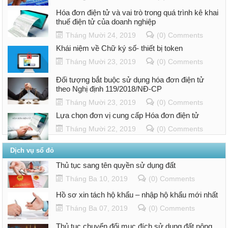
Hóa đơn điện tử và vai trò trong quá trình kê khai
thuế điện tử của doanh nghiệp
Tháng Mười 24, 2019
(0) Comments
Khái niệm về Chữ ký số- thiết bị token
Tháng Mười 23, 2019
(0) Comments
Đối tượng bắt buộc sử dụng hóa đơn điện tử
theo Nghị định 119/2018/NĐ-CP
Tháng Mười 23, 2019
(0) Comments
Lựa chọn đơn vị cung cấp Hóa đơn điện tử
Tháng Mười 22, 2019
(0) Comments
Dịch vụ sổ đỏ
Thủ tục sang tên quyền sử dụng đất
Tháng Ba 10, 2019
(0) Comments
Hồ sơ xin tách hộ khẩu – nhập hộ khẩu mới nhất
Tháng Ba 07, 2019
(0) Comments
Thủ tục chuyển đổi mục đích sử dụng đất nông