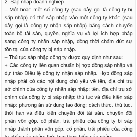
2. Sáp nhập doanh nghiệp
– Một hoặc một số công ty (sau đây gọi là công ty bị
sáp nhập) có thể sáp nhập vào một công ty khác (sau
đây gọi là công ty nhận sáp nhập) bằng cách chuyển
toàn bộ tài sản, quyền, nghĩa vụ và lợi ích hợp pháp
sang công ty nhận sáp nhập, đồng thời chấm dứt sự
tồn tại của công ty bị sáp nhập.
– Thủ tục sáp nhập công ty được quy định như sau:
+ Các công ty liên quan chuẩn bị hợp đồng sáp nhập và
dự thảo Điều lệ công ty nhận sáp nhập. Hợp đồng sáp
nhập phải có các nội dung chủ yếu về tên, địa chỉ trụ
sở chính của công ty nhận sáp nhập; tên, địa chỉ trụ sở
chính của công ty bị sáp nhập; thủ tục và điều kiện sáp
nhập; phương án sử dụng lao động; cách thức, thủ tục,
thời hạn và điều kiện chuyển đổi tài sản, chuyển đổi
phần vốn góp, cổ phần, trái phiếu của công ty bị sáp
nhập thành phần vốn góp, cổ phần, trái phiếu của công
ty nhận sáp nhập; thời hạn thực hiện sáp nhập;