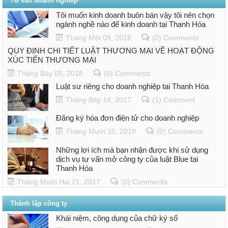
Tư vấn doanh nghiệp
Tôi muốn kinh doanh buôn bán vậy tôi nên chọn
ngành nghề nào để kinh doanh tại Thanh Hóa
Tháng Một 09, 2018
(0) Comments
QUY ĐỊNH CHI TIẾT LUẬT THƯƠNG MẠI VỀ HOẠT ĐỘNG
XÚC TIẾN THƯƠNG MẠI
Tháng Bảy 05, 2018
(0) Comments
Luật sư riêng cho doanh nghiệp tại Thanh Hóa
Tháng Bảy 14, 2017
(1) Comment
Đăng ký hóa đơn điện tử cho doanh nghiệp
Tháng Mười 10, 2019
(0) Comments
Những lợi ích mà bạn nhận được khi sử dụng
dịch vụ tư vấn mở công ty của luật Blue tại
Thanh Hóa
Tháng Mười Hai 21, 2017
(0) Comments
Thành lập công ty
Khái niệm, công dụng của chữ ký số