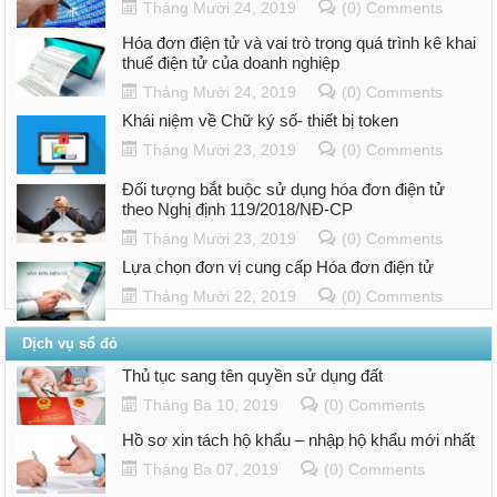
Tháng Mười 24, 2019
(0) Comments
Hóa đơn điện tử và vai trò trong quá trình kê khai
thuế điện tử của doanh nghiệp
Tháng Mười 24, 2019
(0) Comments
Khái niệm về Chữ ký số- thiết bị token
Tháng Mười 23, 2019
(0) Comments
Đối tượng bắt buộc sử dụng hóa đơn điện tử
theo Nghị định 119/2018/NĐ-CP
Tháng Mười 23, 2019
(0) Comments
Lựa chọn đơn vị cung cấp Hóa đơn điện tử
Tháng Mười 22, 2019
(0) Comments
Dịch vụ sổ đỏ
Thủ tục sang tên quyền sử dụng đất
Tháng Ba 10, 2019
(0) Comments
Hồ sơ xin tách hộ khẩu – nhập hộ khẩu mới nhất
Tháng Ba 07, 2019
(0) Comments