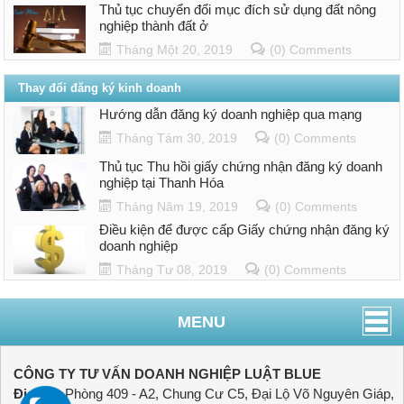
Thủ tục chuyển đổi mục đích sử dụng đất nông
nghiệp thành đất ở
Tháng Một 20, 2019
(0) Comments
Thay đổi đăng ký kinh doanh
Hướng dẫn đăng ký doanh nghiệp qua mạng
Tháng Tám 30, 2019
(0) Comments
Thủ tục Thu hồi giấy chứng nhận đăng ký doanh
nghiệp tại Thanh Hóa
Tháng Năm 19, 2019
(0) Comments
Điều kiện để được cấp Giấy chứng nhận đăng ký
doanh nghiệp
Tháng Tư 08, 2019
(0) Comments
MENU
CÔNG TY TƯ VẤN DOANH NGHIỆP LUẬT BLUE
Địa chỉ:
Phòng 409 - A2, Chung Cư C5, Đại Lộ Võ Nguyên Giáp,