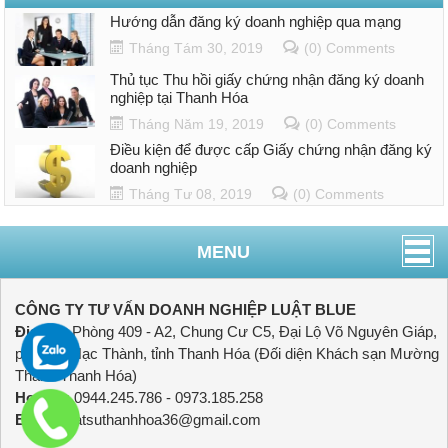
Hướng dẫn đăng ký doanh nghiệp qua mạng
Tháng Tám 30, 2019
(0) Comments
Thủ tục Thu hồi giấy chứng nhận đăng ký doanh
nghiệp tại Thanh Hóa
Tháng Năm 19, 2019
(0) Comments
Điều kiện để được cấp Giấy chứng nhận đăng ký
doanh nghiệp
Tháng Tư 08, 2019
(0) Comments
MENU
CÔNG TY TƯ VẤN DOANH NGHIỆP LUẬT BLUE
Địa chỉ:
Phòng 409 - A2, Chung Cư C5, Đại Lộ Võ Nguyên Giáp,
phường Hạc Thành, tỉnh Thanh Hóa (Đối diện Khách sạn Mường
Thanh Thanh Hóa)
Hotline:
0944.245.786 - 0973.185.258
Email:
luatsuthanhhoa36@gmail.com