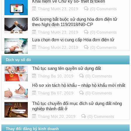
Khái niệm về Chữ ký số- thiết bị token
Tháng Mười 23, 2019
(0) Comments
Đối tượng bắt buộc sử dụng hóa đơn điện tử
theo Nghị định 119/2018/NĐ-CP
Tháng Mười 23, 2019
(0) Comments
Lựa chọn đơn vị cung cấp Hóa đơn điện tử
Tháng Mười 22, 2019
(0) Comments
Dịch vụ sổ đỏ
Thủ tục sang tên quyền sử dụng đất
Tháng Ba 10, 2019
(0) Comments
Hồ sơ xin tách hộ khẩu – nhập hộ khẩu mới nhất
Tháng Ba 07, 2019
(0) Comments
Thủ tục chuyển đổi mục đích sử dụng đất nông
nghiệp thành đất ở
Tháng Một 20, 2019
(0) Comments
Thay đổi đăng ký kinh doanh